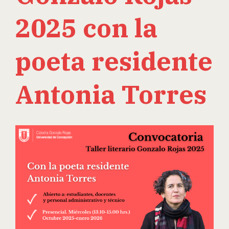
2025 con la
poeta residente
Antonia Torres
View
Larger
Image