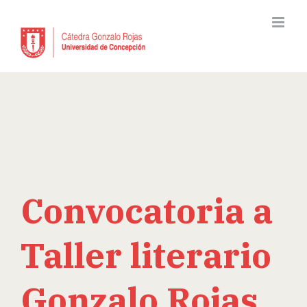
Skip
to
content
Convocatoria a
Taller literario
Gonzalo Rojas