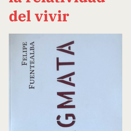
del vivir
View
Larger
Image