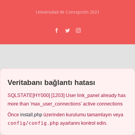
Universidad de Concepción 2021
Facebook
Twitter
Instagram
Veritabanı bağlantı hatası
SQLSTATE[HY000] [1203] User link_panel already has
more than 'max_user_connections' active connections
Önce
install.php
üzerinden kurulumu tamamlayın veya
config/config.php
ayarlarını kontrol edin.