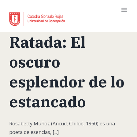
Skip
to
content
Ratada: El
oscuro
esplendor de lo
estancado
Rosabetty Muñoz (Ancud, Chiloé, 1960) es una
poeta de esencias, [...]