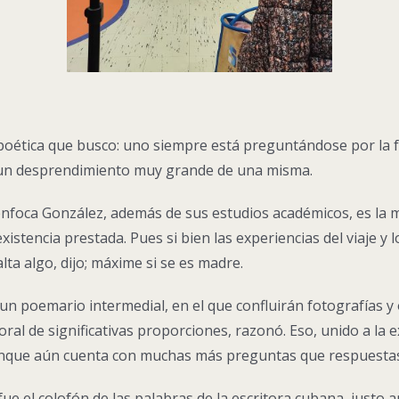
poética que busco: uno siempre está preguntándose por la f
 un desprendimiento muy grande de una misma.
enfoca González, además de sus estudios académicos, es la mi
existencia prestada. Pues si bien las experiencias del viaje 
lta algo, dijo; máxime si se es madre.
n poemario intermedial, en el que confluirán fotografías y 
ral de significativas proporciones, razonó. Eso, unido a la 
aunque aún cuenta con muchas más preguntas que respuesta
 el colofón de las palabras de la escritora cubana, justo a