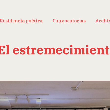
Residencia poética
Convocatorias
Archi
l estremecimiento