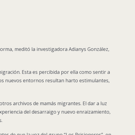
orma, meditó la investigadora Adianys González,
gración. Esta es percibida por ella como sentir a
y los nuevos entornos resultan harto estimulantes,
otros archivos de mamás migrantes. El dar a luz
experiencia del desarraigo y nuevo enraizamiento,
s.
ntes de que la voz del grupo “Los Prisioneros”, en